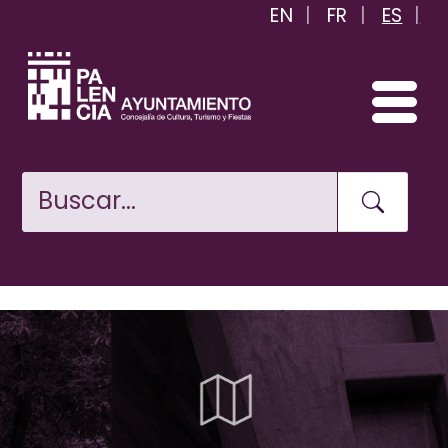
EN
FR
ES
Pasar
al
contenido
principal