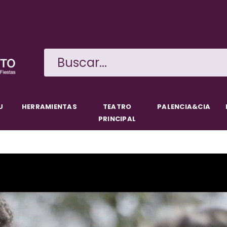
Pasar
al
contenido
principal
U
HERRAMIENTAS
TEATRO
PALENCIA&CIA
PRINCIPAL