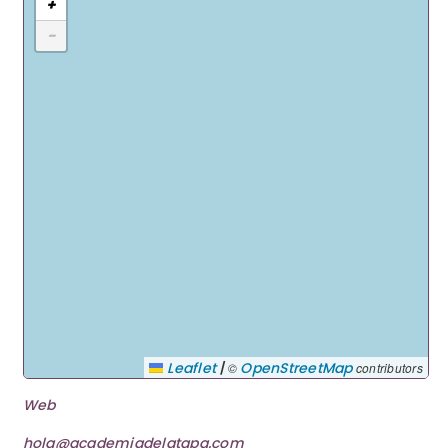
+
−
|
Leaflet
OpenStreetMap
©
contributors
Web
hola@academiadelatapa.com