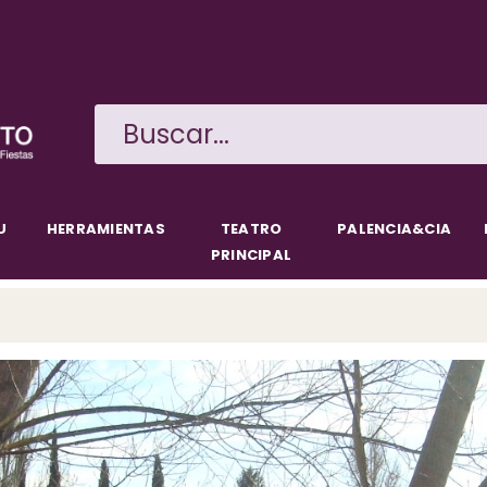
Pasar
al
contenido
principal
U
HERRAMIENTAS
TEATRO
PALENCIA&CIA
PRINCIPAL