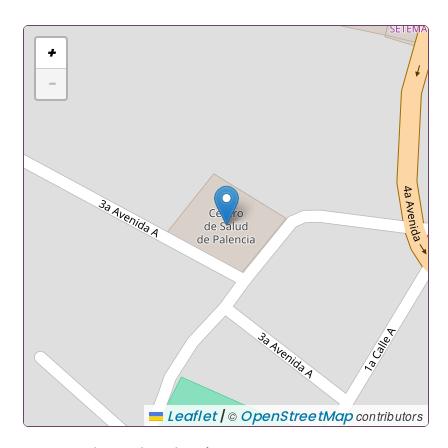
+
−
|
Leaflet
OpenStreetMap
©
contributors