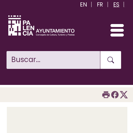
EN
FR
ES
Pasar
al
contenido
principal