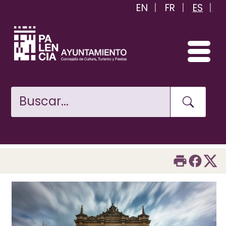
EN
FR
ES
Pasar
al
contenido
principal