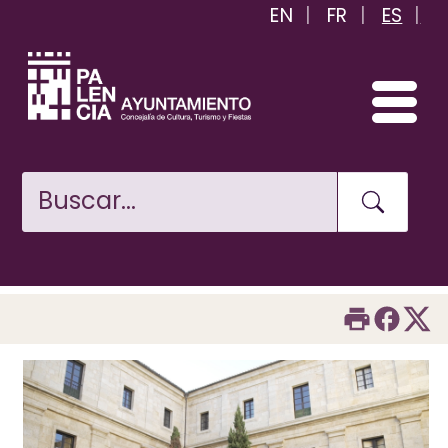
EN
FR
ES
Pasar
al
contenido
principal