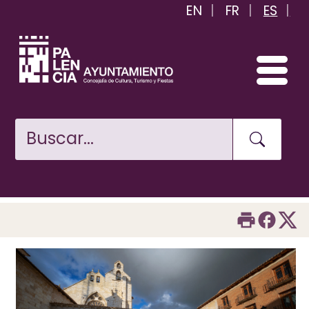
EN
FR
ES
Pasar
al
contenido
principal