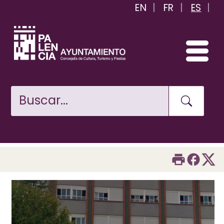
EN
FR
ES
Pasar
al
contenido
principal