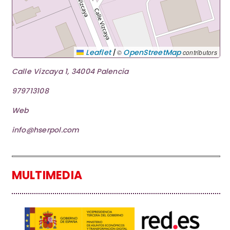
|
Leaflet
OpenStreetMap
©
contributors
Calle Vizcaya 1, 34004 Palencia
979713108
Web
info@hserpol.com
MULTIMEDIA