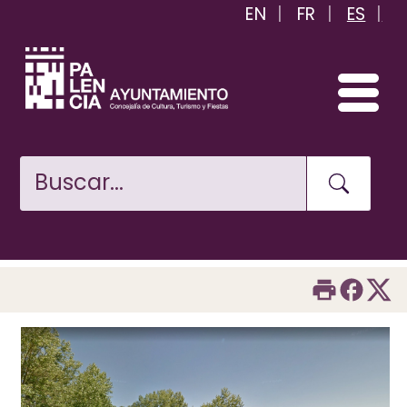
EN
FR
ES
Pasar
al
contenido
principal