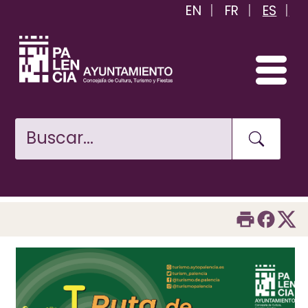
EN
FR
ES
Pasar
al
contenido
principal