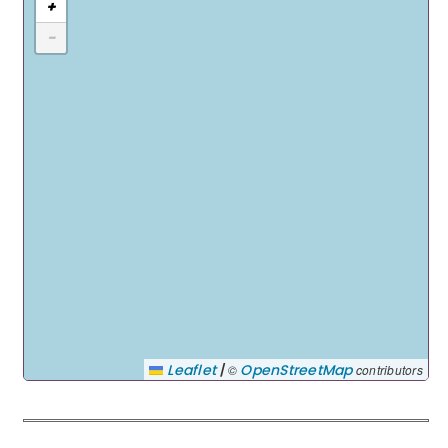
+
−
|
Leaflet
OpenStreetMap
©
contributors