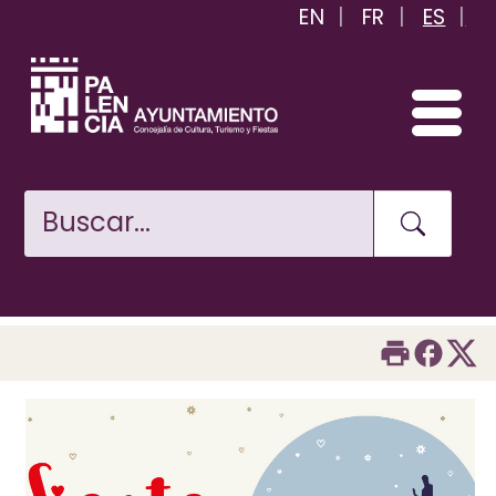
EN
FR
ES
Pasar
al
contenido
principal