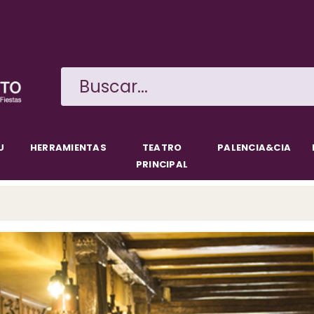
Pasar
al
contenido
principal
U
HERRAMIENTAS
TEATRO
PALENCIA&CIA
PRINCIPAL