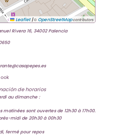
|
Leaflet
OpenStreetMap
©
contributors
nuel Rivera 16, 34002 Palencia
0650
urante@casapepes.es
book
mación de horarios
rdi au dimanche :
s matinées sont ouvertes de 12h30 à 17h00.
près-midi de 20h30 à 00h30
di, fermé pour repos