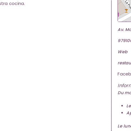
stra cocina.
Av. Ma
97910
Web
resta
Face
Infor
Du ma
Le
A
Le lun