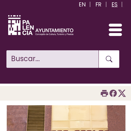
EN
FR
ES
Pasar
al
contenido
principal