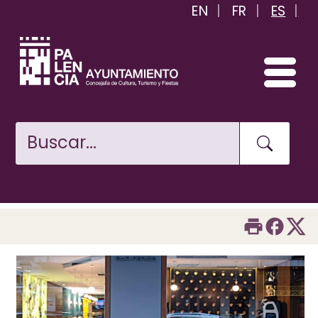
EN
FR
ES
Pasar
al
contenido
principal