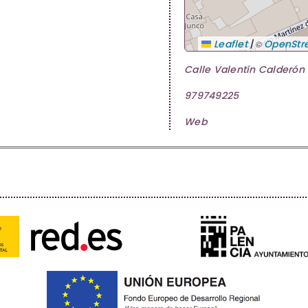
|
Leaflet
OpenStr
©
Calle Valentín Calderón 
979749225
Web