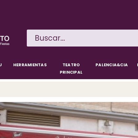
Pasar
al
contenido
principal
U
HERRAMIENTAS
TEATRO
PALENCIA&CIA
PRINCIPAL