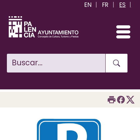
EN
FR
ES
Pasar
al
contenido
principal