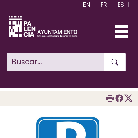
EN
FR
ES
Pasar
al
contenido
principal